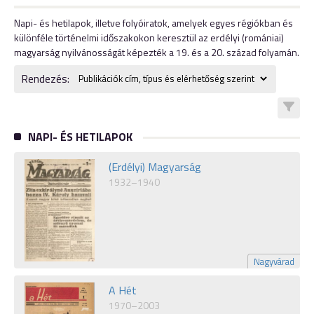
Napi- és hetilapok, illetve folyóiratok, amelyek egyes régiókban és
különféle történelmi időszakokon keresztül az erdélyi (romániai)
magyarság nyilvánosságát képezték a 19. és a 20. század folyamán.
Rendezés:
NAPI- ÉS HETILAPOK
(Erdélyi) Magyarság
1932–1940
Nagyvárad
A Hét
1970–2003