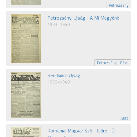
Petrozsény
Petrozsényi Ujság - A Mi Megyénk
1933–1940
Petrozsény - Déva
Rendkivüli Ujság
1930–1940
Arad
Romániai Magyar Szó - Előre - Új