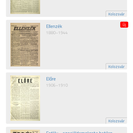
Kolozsvár
Ellenzék
1880–1944
Kolozsvár
Előre
1906–1910
Kolozsvár
Erdély - szociáldemokrata hetilap