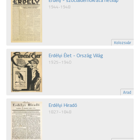
1944-1948
Kolozsvár
Erdélyi Élet - Ország Világ
1925–1940
Arad
Erdélyi Hiradó
1827–1848