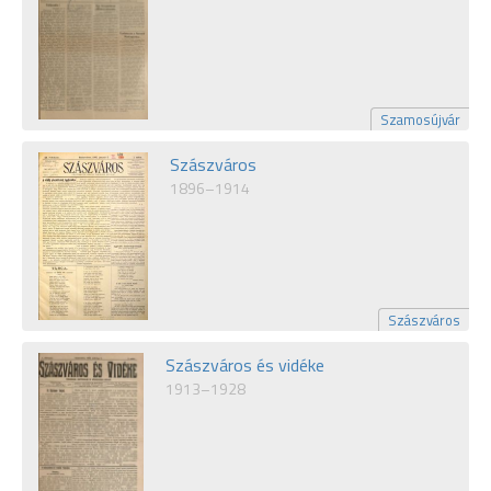
Szamosújvár
Szászváros
1896–1914
Szászváros
Szászváros és vidéke
1913–1928