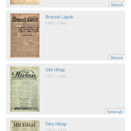
Brassó
Brassói Lapok
1895–1940
Brassó
Déli Hírlap
1925–1944
Temesvár
Dési Hírlap
1903–1924