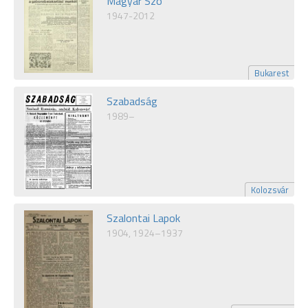
Magyar Szó
1947-2012
Bukarest
Szabadság
1989–
Kolozsvár
Szalontai Lapok
1904, 1924–1937