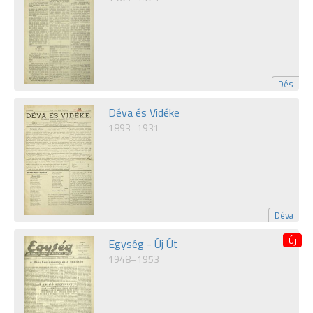
Dés
Déva és Vidéke
1893–1931
Déva
Egység - Új Út
1948–1953