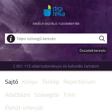
ERDÉLYI DIGITÁLIS TUDOMÁNYTÁR
Összetett keresés
2 001 115 oldal tudományos és kulturális tartalom
Sajtó
Könyv
Térkép
Repertórium
Adatbázis
Szövegtár
Film
Életút-interjúk