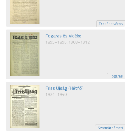
Erzsébetváros
Fogaras és Vidéke
1895–1896, 1903–1912
Fogaras
Friss Újság (Hétfői)
1924–1940
Szatmárnémeti