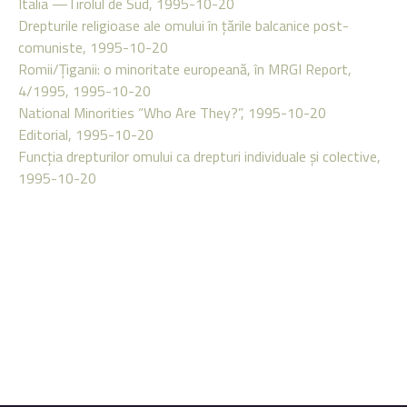
Italia —Tirolul de Sud, 1995-10-20
Drepturile religioase ale omului în ţările balcanice post-
comuniste, 1995-10-20
Romii/Ţiganii: o minoritate europeană, în MRGI Report,
4/1995, 1995-10-20
National Minorities “Who Are They?”, 1995-10-20
Editorial, 1995-10-20
Funcţia drepturilor omului ca drepturi individuale şi colective,
1995-10-20