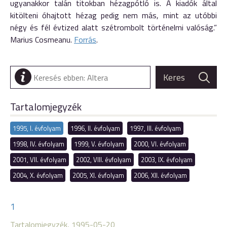
ugyanakkor talán titokban hézagpótló is. A kiadók által
kitölteni óhajtott hézag pedig nem más, mint az utóbbi
négy és fél évtized alatt szétrombolt történelmi valóság.”
Marius Cosmeanu.
Forrás
.
Tartalomjegyzék
1995, I. évfolyam
1996, II. évfolyam
1997, III. évfolyam
1998, IV. évfolyam
1999, V. évfolyam
2000, VI. évfolyam
2001, VII. évfolyam
2002, VIII. évfolyam
2003, IX. évfolyam
2004, X. évfolyam
2005, XI. évfolyam
2006, XII. évfolyam
1
Tartalomjegyzék, 1995-05-20