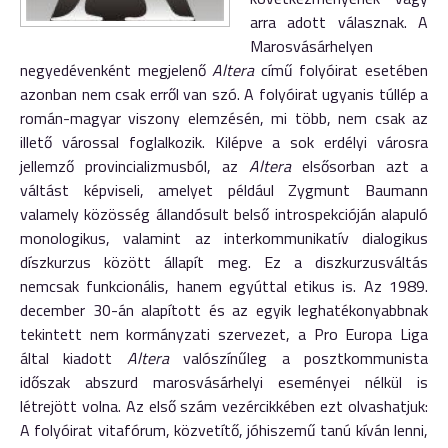
arra adott válasznak. A
Marosvásárhelyen
negyedévenként megjelenő
Altera
című folyóirat esetében
azonban nem csak erről van szó. A folyóirat ugyanis túllép a
román-magyar viszony elemzésén, mi több, nem csak az
illető várossal foglalkozik. Kilépve a sok erdélyi városra
jellemző provincializmusból, az
Altera
elsősorban azt a
váltást képviseli, amelyet például Zygmunt Baumann
valamely közösség állandósult belső introspekcióján alapuló
monologikus, valamint az interkommunikatív dialogikus
díszkurzus között állapít meg. Ez a diszkurzusváltás
nemcsak funkcionális, hanem egyúttal etikus is. Az 1989.
december 30-án alapított és az egyik leghatékonyabbnak
tekintett nem kormányzati szervezet, a Pro Europa Liga
által kiadott
Altera
valószínűleg a posztkommunista
időszak abszurd marosvásárhelyi eseményei nélkül is
létrejött volna. Az első szám vezércikkében ezt olvashatjuk:
A folyóirat vitafórum, közvetítő, jóhiszemű tanú kíván lenni,