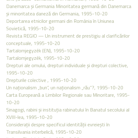
Danemarca şi Germania Minoritatea germană din Danemarca
şi minoritatea daneză din Germania, 1995-10-20
Deportarea etnicilor germani din România în Uniunea
Sovietică, 1995-10-20
Revista REGIO — Un instrument de prestigiu al clarificărilor
conceptuale, 1995-10-20
Tartalomjegyzék (EN), 1995-10-20
Tartalomjegyzék, 1995-10-20
Drepturi ale omului, drepturi individuale şi drepturi colective,
1995-10-20
Drepturile colective , 1995-10-20
Un naţionalism „bun”, un naţionalism „rău”?, 1995-10-20
Carta Europeană a Limbilor Regionale sau Minoritare, 1995-
10-20
Sinagogi, rabini şi instituţia rabinatului în Banatul secolului al
XVIII-lea, 1995-10-20
Consideraţii despre specificul identităţii evreieşti în
Transilvania interbelică, 1995-10-20