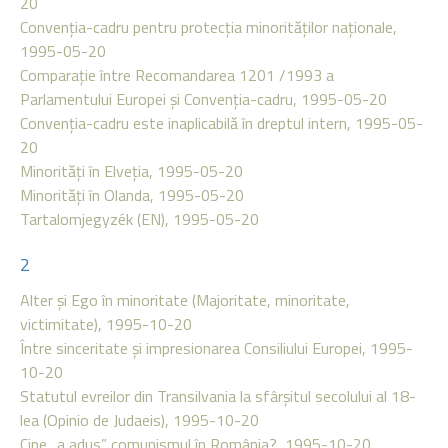
20
Convenţia-cadru pentru protecţia minorităţilor naţionale,
1995-05-20
Comparaţie între Recomandarea 1201 /1993 a
Parlamentului Europei şi Convenţia-cadru, 1995-05-20
Convenţia-cadru este inaplicabilă în dreptul intern, 1995-05-
20
Minorităţi în Elveţia, 1995-05-20
Minorităţi în Olanda, 1995-05-20
Tartalomjegyzék (EN), 1995-05-20
2
Alter şi Ego în minoritate (Majoritate, minoritate,
victimitate), 1995-10-20
Între sinceritate şi impresionarea Consiliului Europei, 1995-
10-20
Statutul evreilor din Transilvania la sfârşitul secolului al 18-
lea (Opinio de Judaeis), 1995-10-20
Cine „a adus” comunismul în România?, 1995-10-20