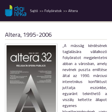
Sajtó
Folyóiratok
Altera
Altera, 1995-2006
„A másság kérdésének
taglalására vállalkozó
folyóiratot megjelentetni
abban a városban, amely
nevének puszta említése
által az 1990. márciusi
interetnikus konfliktust
juttatja eszünkbe,
egyaránt tekinthető a
viszály keltette állapot
egyenes
következményének vagy