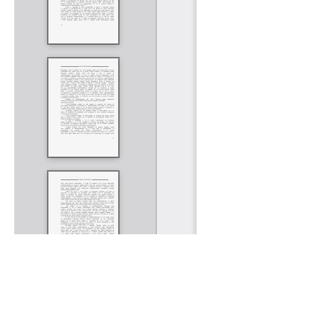
Rólunk
Kapcsolat
Felhasználási feltételek
Köszönetnyilvánítá