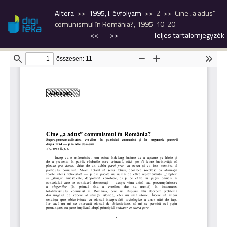
Altera
1995, I. évfolyam
2
Cine „a adus”
comunismul în România?, 1995-10-20
<<
>>
Teljes tartalomjegyzék