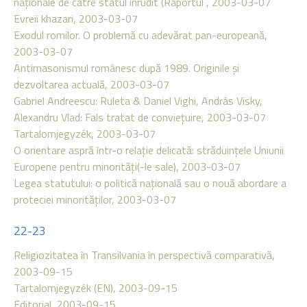
naţionale de către statul înrudit (Raportul , 2003-03-07
Evreii khazari, 2003-03-07
Exodul romilor. O problemă cu adevărat pan-europeană,
2003-03-07
Antimasonismul românesc după 1989. Originile şi
dezvoltarea actuală, 2003-03-07
Gabriel Andreescu: Ruleta & Daniel Vighi, András Visky,
Alexandru Vlad: Fals tratat de convieţuire, 2003-03-07
Tartalomjegyzék, 2003-03-07
O orientare aspră într-o relaţie delicată: străduinţele Uniunii
Europene pentru minorităţi(-le sale), 2003-03-07
Legea statutului: o politică naţională sau o nouă abordare a
proteciei minorităţilor, 2003-03-07
22-23
Religiozitatea în Transilvania în perspectivă comparativă,
2003-09-15
Tartalomjegyzék (EN), 2003-09-15
Editorial, 2003-09-15