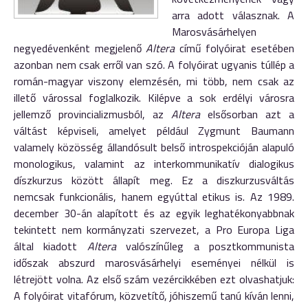
arra adott válasznak. A
Marosvásárhelyen
negyedévenként megjelenő
Altera
című folyóirat esetében
azonban nem csak erről van szó. A folyóirat ugyanis túllép a
román-magyar viszony elemzésén, mi több, nem csak az
illető várossal foglalkozik. Kilépve a sok erdélyi városra
jellemző provincializmusból, az
Altera
elsősorban azt a
váltást képviseli, amelyet például Zygmunt Baumann
valamely közösség állandósult belső introspekcióján alapuló
monologikus, valamint az interkommunikatív dialogikus
díszkurzus között állapít meg. Ez a diszkurzusváltás
nemcsak funkcionális, hanem egyúttal etikus is. Az 1989.
december 30-án alapított és az egyik leghatékonyabbnak
tekintett nem kormányzati szervezet, a Pro Europa Liga
által kiadott
Altera
valószínűleg a posztkommunista
időszak abszurd marosvásárhelyi eseményei nélkül is
létrejött volna. Az első szám vezércikkében ezt olvashatjuk:
A folyóirat vitafórum, közvetítő, jóhiszemű tanú kíván lenni,