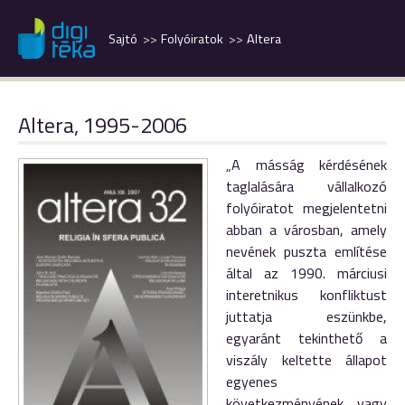
Sajtó
Folyóiratok
Altera
Altera, 1995-2006
„A másság kérdésének
taglalására vállalkozó
folyóiratot megjelentetni
abban a városban, amely
nevének puszta említése
által az 1990. márciusi
interetnikus konfliktust
juttatja eszünkbe,
egyaránt tekinthető a
viszály keltette állapot
egyenes
következményének vagy