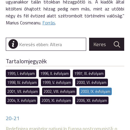
ugyanakkor talán titokban hézagpótló is. A kiadók által
kitölteni óhajtott hézag pedig nem más, mint az utóbbi
négy és fél évtized alatt szétrombolt történelmi valóság.”
Marius Cosmeanu.
Forrás
.
Tartalomjegyzék
1995, I. évfolyam
1996, II. évfolyam
1997, III. évfolyam
1998, IV. évfolyam
1999, V. évfolyam
2000, VI. évfolyam
2001, VII. évfolyam
2002, VIII. évfolyam
2003, IX. évfolyam
2004, X. évfolyam
2005, XI. évfolyam
2006, XII. évfolyam
20-21
Redefinirea graniţelor naţiunii în Europa postcomunistă: o