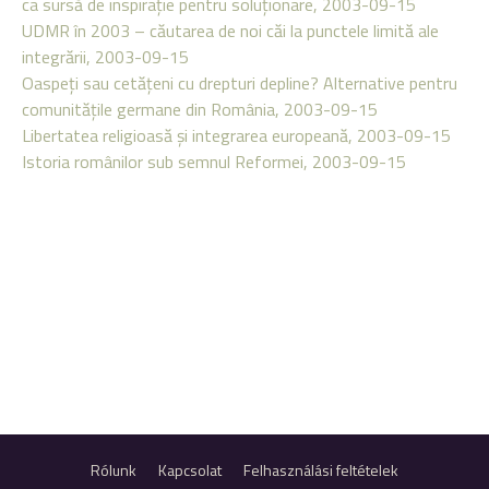
ca sursă de inspiraţie pentru soluţionare, 2003-09-15
UDMR în 2003 – căutarea de noi căi la punctele limită ale
integrării, 2003-09-15
Oaspeţi sau cetăţeni cu drepturi depline? Alternative pentru
comunităţile germane din România, 2003-09-15
Libertatea religioasă şi integrarea europeană, 2003-09-15
Istoria românilor sub semnul Reformei, 2003-09-15
Rólunk
Kapcsolat
Felhasználási feltételek