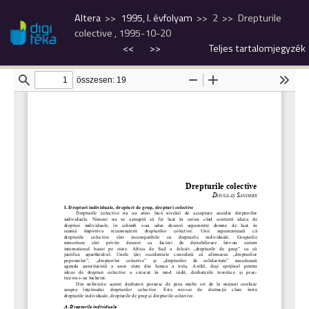
Altera
1995, I. évfolyam
2
Drepturile
colective , 1995-10-20
<<
>>
Teljes tartalomjegyzék