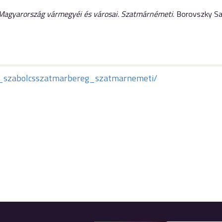
Magyarország vármegyéi és városai. Szatmárnémeti
. Borovszky S
apok_szabolcsszatmarbereg_szatmarnemeti/