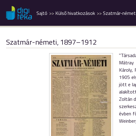
Sajtó
Külső hivatkozások
Szatmár-német
Szatmár-németi, 1897–1912
"Társada
Mátray 
Károly, 
1905 els
jött e l
alakíto
Zoltán d
szerkes
évben f
Weinberg