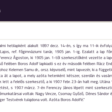
i
lmi hetilapként alakult 1897 decz. 14-én, s így ma 11-ik évfolya
Lajos, ref. főgimnáziumi tanár, 1905 jan. 1-ig. Ezalatt a lap f
Ferencz Ágoston, ki 1905 jan. 1-től szerkesztőként vezette a lapo
ő felében Boros Adolf lapkiadó s ez év második felében Rácz Endr
aphoz Kelemen Samu dr., orsz. képviselő, mint lapvezér, ki a függe
tta át a lapot, a mely azóta hetenként kétszer, szerdán és vasá
r. lett a felelős szerkesztő, a ki 1907 febr. 23-án halt meg. Utána
ztést, s 1907 márcz. 7-én Ferenczy János lépett mint szerkesztő
őmunkatársai voltak: Nagy Vincze, Csomay Győző, Dénes Sándor és 
er Testvérek tulajdona volt. Azóta Boros Adolfé."