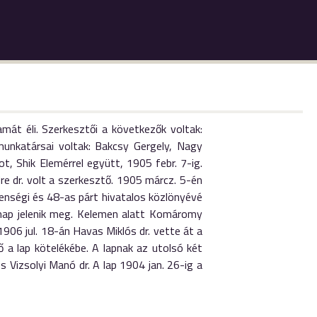
mát éli. Szerkesztői a következők voltak:
őmunkatársai voltak: Bakcsy Gergely, Nagy
t, Shik Elemérrel együtt, 1905 febr. 7-ig.
e dr. volt a szerkesztő. 1905 márcz. 5-én
tlenségi és 48-as párt hivatalos közlönyévé
rnap jelenik meg. Kelemen alatt Komáromy
 1906 jul. 18-án Havas Miklós dr. vette át a
 a lap kötelékébe. A lapnak az utolsó két
Vizsolyi Manó dr. A lap 1904 jan. 26-ig a