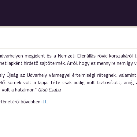
dvarhelyen megjelent és a Nemzeti Ellenállás rövid korszakáról t
i hetilapként hirdető sajtótermék. Arról, hogy ez mennyire nem így v
ely Újság az Udvarhely vármegyei értelmiségi rétegnek, valami
elői körnek volt a lapja. Léte csak addig volt biztosított, amíg 
 volt a hatalmon."
Gidó Csaba
örténetéről bővebben
itt
.