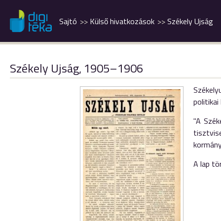
Sajtó
Külső hivatkozások
Székely Ujság
Székely Ujság, 1905–1906
Székelyu
politika
"A Szék
tisztvis
kormány
A lap t