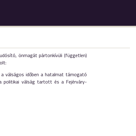
udósító, önmagát pártonkívüli (független)
olt:
nt a válságos időben a hatalmat támogató
a politikai válság tartott és a Fejérváry-