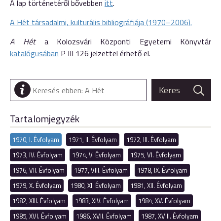
A lap történetéről bővebben
itt
.
A Hét társadalmi, kulturális bibliográfiája (1970–2006).
A Hét
a Kolozsvári Központi Egyetemi Könyvtár
katalógusában
P III 126 jelzettel érhető el.
Tartalomjegyzék
1970, I. Évfolyam
1971, II. Évfolyam
1972, III. Évfolyam
1973, IV. Évfolyam
1974, V. Évfolyam
1975, VI. Évfolyam
1976, VII. Évfolyam
1977, VIII. Évfolyam
1978, IX. Évfolyam
1979, X. Évfolyam
1980, XI. Évfolyam
1981, XII. Évfolyam
1982, XIII. Évfolyam
1983, XIV. Évfolyam
1984, XV. Évfolyam
1985, XVI. Évfolyam
1986, XVII. Évfolyam
1987, XVIII. Évfolyam