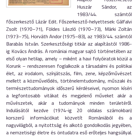
Huszár Sándor, az
1983/44. számtól
főszerkesztő Lázár Edit. Főszerkesztő-helyettesek: Gálfalvi
Zsolt (1970–71), Földes László (1970–73), Márki Zoltán
(1973–75), Horváth Andor (1975–83), az 1983/44. számtól
Barabás István. Szerkesztőségi titkár az alapítástól 1986-
ig Kovács András. A romániai magyar sajtó történetében az
első olyan hetilap, amely – miként a havi folyóiratok közül a
Korunk – rendszeresen foglalkozik a társadalmi és politikai
élet, az irodalom, színjátszás, film, zene, képzőművészet
mellett a közművelődés, történelemtudomány, műszaki és
természettudományok időszerű kérdéseivel, nyomon kíséri
a legfontosabb vitákat és megjelenő műveket akár a
művészetek, akár a tudományok minden területéről.
Indulásától kezdve (1974-ig 20 oldalas számokban)
korszerű információkat közvetít Romániából és a
nagyvilágból, a nyitottság és alkotó gondolkodás jegyében,
a nemzetiségi életre és öntudatra eső erőteljes hangsúllyal.