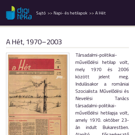
Sajtó
Napi- és hetilapok
A Hét
A Hét, 1970–2003
Társadalmi-politikai-
művelődési hetilap volt,
mely 1970 és 2006
között jelent meg.
Indulásakor a romániai
Szocialista Művelődési és
Nevelési Tanács
társadalmi-politikai-
művelődési hetilapja volt,
amely 1970. október 23-
án indult Bukarestben.
Alapító főszerkesztő