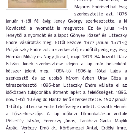
Majoros Endrével hat évig
szerkesztette azt. 1876
január 1-től fél évig Jeney György szerkesztette, a ki
Kovácstól a nyomdát is megvette. Ez év julius 1-én
Jeneytől a nyomdát és a lapot Gönyey József és Litteczky
Endre vásárolták meg. Ettől kezdve 1877 január 1571-ig
Polyánszky Endre volt a szerkesztő, ez időtől pedig egy évig
Hérmán Mihály és Nagy József, majd 1879-84. között Rácz
István, kinek szerkesztése idején a lap már hetenként
kétszer jelent meg. 1884-től 1896-ig Kótai Lajos a
szerkesztő és az utolsó három évben Uray Géza a
társszerkesztő. 1896-ban Litteczky Endre vállalta el az
időközben tulajdonába átment lapért a felelősséget. 1896.
nov. 1-től 10 évig dr. Hantz Jenő szerkesztette. 1907 január
1-től ifj. Litteczky Endre felelőssége mellett, Osváth Elemér
a főszerkesztője. A lap időközi főmunkatársai voltak:
Péterffy István, Ferenczy János, Tankóczi Gyula, Majdik
Árpád, Veréczy Ernő dr., Körösmezei Antal, Erdélyi Imre,