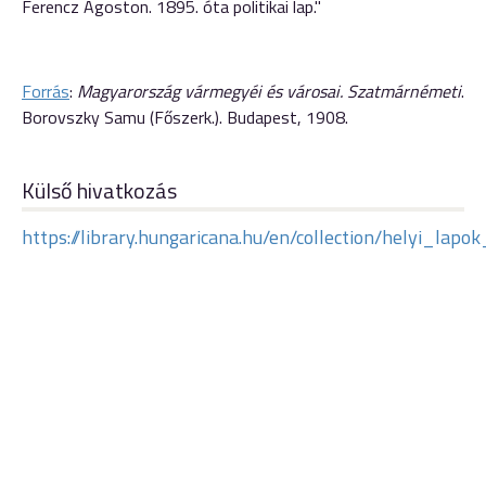
Ferencz Ágoston. 1895. óta politikai lap."
Forrás
:
Magyarország vármegyéi és városai. Szatmárnémeti
.
Borovszky Samu (Főszerk.). Budapest, 1908.
Külső hivatkozás
https://library.hungaricana.hu/en/collection/helyi_la