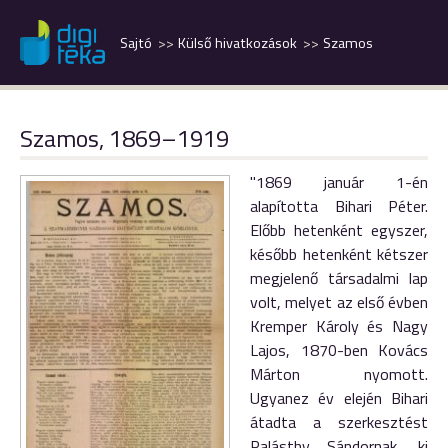
Sajtó
Külső hivatkozások
Szamos
Szamos, 1869–1919
"1869 január 1-én
alapította Bihari Péter.
Előbb hetenként egyszer,
később hetenként kétszer
megjelenő társadalmi lap
volt, melyet az első évben
Kremper Károly és Nagy
Lajos, 1870-ben Kovács
Márton nyomott.
Ugyanez év elején Bihari
átadta a szerkesztést
Palásthy Sándornak, ki