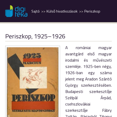
Sajtó
Külső hivatkozások
Periszkop
Periszkop, 1925–1926
A romániai magyar
avantgárd első magyar
irodalmi és művészeti
szemléje. 1925-ben négy,
1926-ban egy száma
jelent meg Aradon Szántó
György szerkesztésében.
Budapesti szerkesztője
Szélpál Árpád,
csehszlovákiai
szerkesztője Fábry
Zoltán, Párizsból Tihanyi