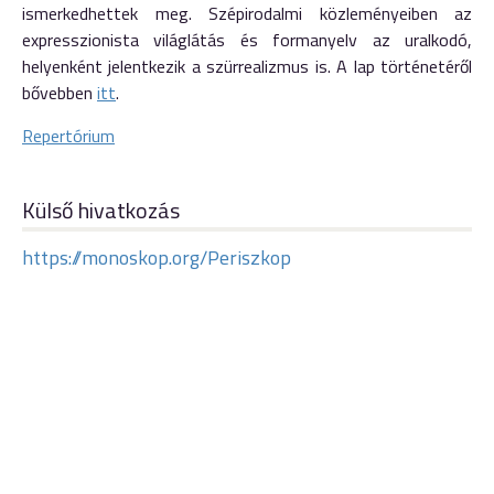
ismerkedhettek meg. Szépirodalmi közleményeiben az
expresszionista világlátás és formanyelv az uralkodó,
helyenként jelentkezik a szürrealizmus is. A lap történetéről
bővebben
itt
.
Repertórium
Külső hivatkozás
https://monoskop.org/Periszkop