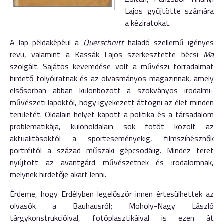
Lajos gyűjtötte számára
a kéziratokat.
A lap példaképéül a
Querschnitt
haladó szellemű igényes
revü, valamint a Kassák Lajos szerkesztette bécsi
Ma
szolgált. Sajátos keveredése volt a művészi forradalmat
hirdető folyóiratnak és az olvasmányos magazinnak, amely
elsősorban abban különbözött a szokványos irodalmi-
művészeti lapoktól, hogy igyekezett átfogni az élet minden
területét. Oldalain helyet kapott a politika és a társadalom
problematikája, különoldalain sok fotót közölt az
aktualitásoktól a sporteseményekig, filmszínésznők
portréitól a század műszaki gépcsodáiig. Mindez teret
nyújtott az avantgárd művészetnek és irodalomnak,
melynek hirdetője akart lenni.
Érdeme, hogy Erdélyben legelőször innen értesülhettek az
olvasók a Bauhausról; Moholy-Nagy László
tárgykonstrukcióival, fotóplasztikáival is ezen át