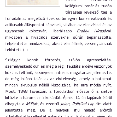
kollégiumi tanár és tudós
társasági levelező tag a
forradalmat megelőző évek során egyre konzervatívabb és
aulikusabb álláspontot képviselt, vitában az ellenzékkel és az
ugyancsak kolozsvári, liberálisabb
Erdélyi Híradó
val,
miközben a hivatalos szerveknél sűrűn bepanaszolta,
feljelentette mindazokat, akiket ellenfélnek, versenytársnak
tekintett. (...)
Szilágyit konok törtetés, szívós agresszivitás,
személyeskedő düh és még a régi, feudális erdélyi viszonyok
közt is feltűnő, kicsinyesen intrikus magatartás jellemezte,
de még inkább talán az az elvtelenség, amely a hatalmat
minden skrupulus nélkül kiszolgálta, ha arra módja nyílt.
Most, 1848 tavaszán, a fordulatkor, először ő is sietve
kitűzte a háromszínű kokárdát. Április 14-én lapjának éléről
elhagyta a
Múlt
at, és ezentúl
Jelen, Politikai Lap
cím alatt
jelentette meg. De a helybeli, ifjú haladó erőktől
áthidalhatatlan ellentét választotta el. S alapjában véve oly