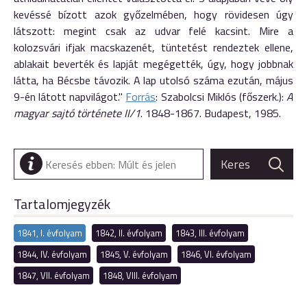
kevéssé bízott azok győzelmében, hogy rövidesen úgy
látszott: megint csak az udvar felé kacsint. Mire a
kolozsvári ifjak macskazenét, tüntetést rendeztek ellene,
ablakait beverték és lapját megégették, úgy, hogy jobbnak
látta, ha Bécsbe távozik. A lap utolsó száma ezután, május
9-én látott napvilágot."
Forrás
: Szabolcsi Miklós (főszerk.):
A
magyar sajtó története II/1
. 1848-1867. Budapest, 1985.
Tartalomjegyzék
1841, I. évfolyam
1842, II. évfolyam
1843, III. évfolyam
1844, IV. évfolyam
1845, V. évfolyam
1846, VI. évfolyam
1847, VII. évfolyam
1848, VIII. évfolyam