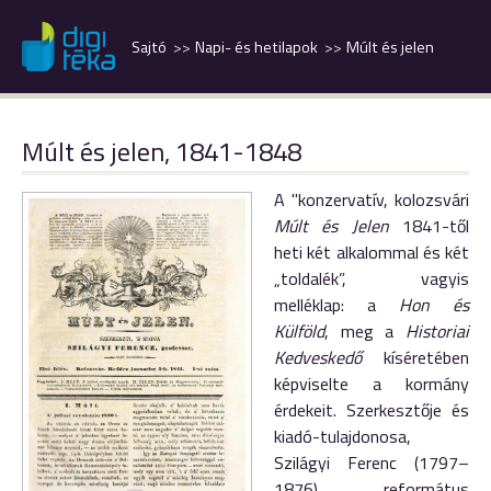
Sajtó
Napi- és hetilapok
Múlt és jelen
Múlt és jelen, 1841-1848
A "konzervatív, kolozsvári
Múlt és Jelen
1841-től
heti két alkalommal és két
„toldalék”, vagyis
melléklap: a
Hon és
Külföld
, meg a
Historiai
Kedveskedő
kíséretében
képviselte a kormány
érdekeit. Szerkesztője és
kiadó-tulajdonosa,
Szilágyi Ferenc (1797–
1876) református