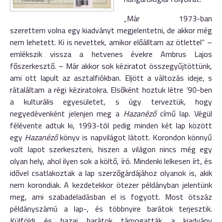
„Már 1973-ban
szerettem volna egy kiadványt megjelentetni, de akkor még
nem lehetett. Ki is nevettek, amikor előálltam az ötlettel” –
emlékszik vissza a hetvenes évekre Ambrus Lajos
főszerkesztő. – Már akkor sok kéziratot összegyűjtöttünk,
ami ott lapult az asztalfiókban. Eljött a változás ideje, s
rátaláltam a régi kéziratokra. Elsőként hoztuk létre ’90-ben
a kulturális egyesületet, s úgy terveztük, hogy
negyedévenként jelenjen meg a
Hazanéző
című lap. Végül
félévente adtuk ki, 1993-tól pedig minden két lap között
egy
Hazanéző
könyv is napvilágot látott. Korondon könnyű
volt lapot szerkeszteni, hiszen a világon nincs még egy
olyan hely, ahol ilyen sok a költő, író. Mindenki lelkesen írt, és
idővel csatlakoztak a lap szerzőgárdájához olyanok is, akik
nem korondiak. A kezdetekkor ötezer példányban jelentünk
meg, ami szabadeladásban el is fogyott. Most ötszáz
példányszámú a lap-, és többnyire barátok terjesztik.
Külföldi és hazai barátok támogatták a kiadvány