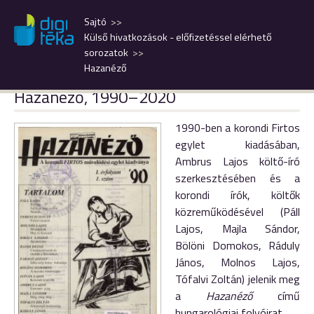
Sajtó
Külső hivatkozások - előfizetéssel elérhető
sorozatok
Hazanéző
Hazanéző, 1990–2020
1990-ben a korondi Firtos
egylet kiadásában,
Ambrus Lajos költő-író
szerkesztésében és a
korondi írók, költők
közreműködésével (Páll
Lajos, Majla Sándor,
Bölöni Domokos, Ráduly
János, Molnos Lajos,
Tófalvi Zoltán) jelenik meg
a
Hazanéző
című
hungarológiai folyóirat.