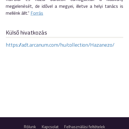
megjelenését, de idővel a megyei, illetve a helyi tanács is
mellénk állt.”
Forrás
Külső hivatkozás
https://adt.arcanum.com/hu/collection/Hazanezo/
Rólunk
Kapcsolat
Felhasználási feltételek