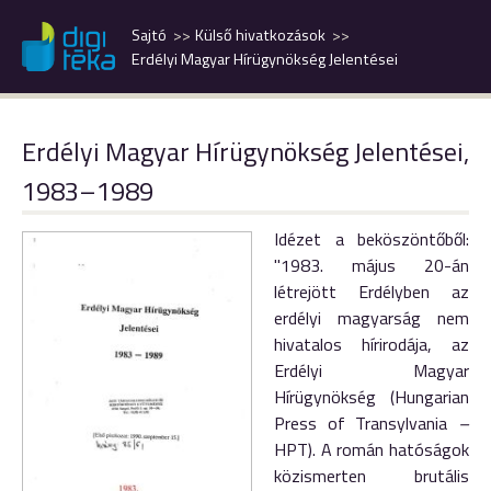
Sajtó
Külső hivatkozások
Erdélyi Magyar Hírügynökség Jelentései
Erdélyi Magyar Hírügynökség Jelentései,
1983–1989
Idézet a beköszöntőből:
"1983. május 20-án
létrejött Erdélyben az
erdélyi magyarság nem
hivatalos hírirodája, az
Erdélyi Magyar
Hírügynökség (Hungarian
Press of Transylvania
–
HPT). A román hatóságok
közismerten brutális