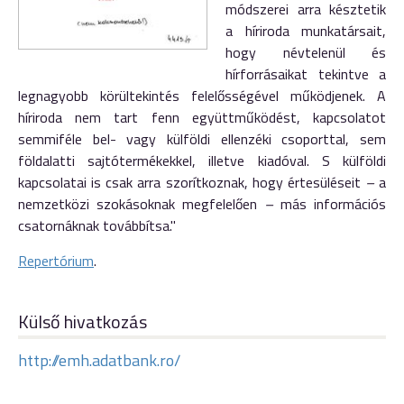
módszerei arra késztetik
a híriroda munkatársait,
hogy névtelenül és
hírforrásaikat tekintve a
legnagyobb körültekintés felelősségével működjenek. A
híriroda nem tart fenn együttműködést, kapcsolatot
semmiféle bel- vagy külföldi ellenzéki csoporttal, sem
földalatti sajtótermékekkel, illetve kiadóval. S külföldi
kapcsolatai is csak arra szorítkoznak, hogy értesüléseit
–
a
nemzetközi szokásoknak megfelelően
–
más információs
csatornáknak továbbítsa."
Repertórium
.
Külső hivatkozás
http://emh.adatbank.ro/