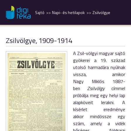
Sajtó
Napi- és hetilapok
Zsilvölgye
Zsilvölgye, 1909-1914
A Zsil-völgyi magyar sajtó
gyökerei a 19. század
utolsó harmadára nyúlnak
vissza, amikor
Nagy Miklós 1887-
ben
Zsilvölgy
címmel
próbálja meg egy helyi lap
alapköveit lerakni. A
kísérlet eredménye
akkor mindössze egy
szám, amely a vidék
bőséges földrajzi