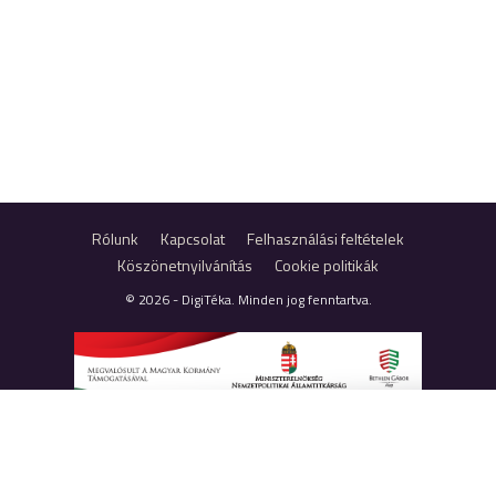
Rólunk
Kapcsolat
Felhasználási feltételek
Köszönetnyilvánítás
Cookie politikák
© 2026 - DigiTéka. Minden jog fenntartva.