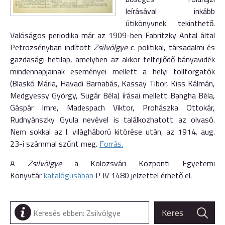
leírásával inkább
útikönyvnek tekinthető.
Valóságos periodika már az 1909-ben Fabritzky Antal által
Petrozsényban indított
Zsilvölgye
c. politikai, társadalmi és
gazdasági hetilap, amelyben az akkor felfejlődő bányavidék
mindennapjainak eseményei mellett a helyi tollforgatók
(Blaskó Mária, Havadi Barnabás, Kassay Tibor, Kiss Kálmán,
Medgyessy György, Sugár Béla) írásai mellett Bangha Béla,
Gáspár Imre, Madespach Viktor, Prohászka Ottokár,
Rudnyánszky Gyula nevével is találkozhatott az olvasó.
Nem sokkal az I. világháború kitörése után, az 1914. aug.
23-i számmal szűnt meg.
Forrás.
A
Zsilvölgye
a Kolozsvári Központi Egyetemi
Könyvtár
katalógusában
P IV 1480 jelzettel érhető el.