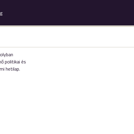
ág
olyban
ő politikai és
mi hetilap.