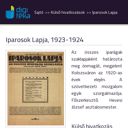
Sajtó
Külső hivatkozások
Iparosok Lapja
Iparosok Lapja, 1923-1924
Az összes iparágak
szaklapjaként határozta
meg önmagát, megjelent
Kolozsváron az 1920-as
évek elején. A
szövetkezeti mozgalom
egyik szorgalmazója.
Főszerkesztő: Hevesi
József asztalosmester.
Külső hivatkozás