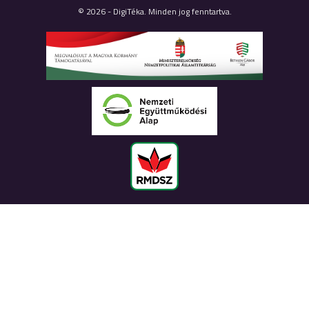
© 2026 - DigiTéka. Minden jog fenntartva.