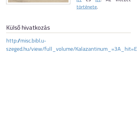
története
.
Külső hivatkozás
http://misc.bibl.u-
szeged.hu/view/full_volume/Kalazantinum_=3A_hit=E