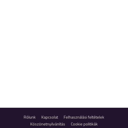
Rólunk
Kapcsolat
Felhasználási feltételek
Köszönetnyilvánítás
Cookie politikák