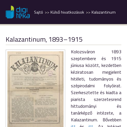
Sajtó
Külső hivatkozások
Kalazantinum
Kalazantinum, 1893–1915
Kolozsváron 1893
szeptembere és 1915
júniusa között, kezdetben
kéziratosan megjelent
hitéleti, tudományos és
szépirodalmi folyóirat.
Szerkesztette és kiadta a
piarista szerzetesrend
hittudományi és
tanárképző intézete, a
Kalazantinum. Bővebben
itt
és
itt
. Az Intézet