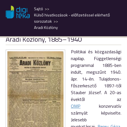
Sajtó
Külső hivatkozások - előfizetéssel elérhető
sorozatok
Aradi Közlöny
Aradi Közlöny, 1885–1940
Politikai és közgazdasági
napilap. Függetlenségi
programmal 1885-ben
indult, megszűnt 1940.
ápr. 14-én. Tulajdonos-
főszerkesztő 1897-től
Stauber József. A 20-as
évektől az
OMP
konzervatív
szárnyát képviselte.
Jelesebb
munkatársai:
Berey Géza
,