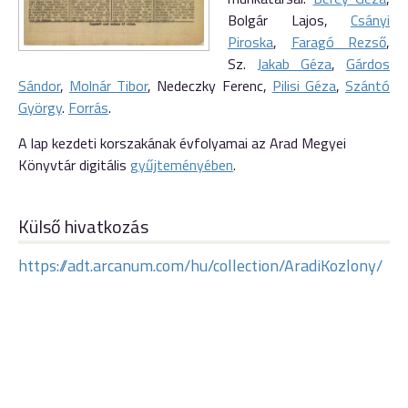
Bolgár Lajos,
Csányi
Piroska
,
Faragó Rezső
,
Sz.
Jakab Géza
,
Gárdos
Sándor
,
Molnár Tibor
, Nedeczky Ferenc,
Pilisi Géza
,
Szántó
György
.
Forrás
.
A lap kezdeti korszakának évfolyamai az Arad Megyei
Könyvtár digitális
gyűjteményében
.
Külső hivatkozás
https://adt.arcanum.com/hu/collection/AradiKozlony/