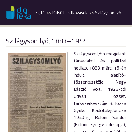
Sajtó
Külső hivatkozások
Szilágysomlyó
Szilágysomlyó, 1883–1944
Szilágysom­lyón megjelent
társadalmi és politikai
hetilap. 1883. márc. 15-én
indult, alapító-
főszerkesztője Nagy
László volt, 1923-tól
Udvari József,
társszerkesztője B. Józsa
Gyula. Kiadótulajdonosa
1940-ig Bölöni Sándor
(Bölöni György édesapja),
s az ő nyomdájában