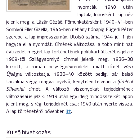
nyomták, 1940 után
laptulajdonosként új név
jelenik meg: a Lázár Gézáé. Főmunkatársként 1940–41-ben
Somlyói Eller Gizella, 1944-ben néhány hónapig Fügedi Péter
szerepel a lap impresszumán. Utolsó száma 1944. júl. 1-jén
hagyta el a nyomdát. Címének változásai a több mint hat
évtizedet megért lap történetének politikai hátterét is jelzik:
1909-től Szilágysomlyó címmel jelenik meg, 1936–38
között, a román helységnévrendelet miatt címét
Heti
Újság
ra változtatja, 1938–40 között pedig, bár belső
tartalma végig magyar nyelvű, kénytelen felvenni a
Şimleul
Silvaniei
címet. A változó viszonyokat terjedelmének
változásai is jelzik: 1919 után egy ideig mindössze két lapon
jelent meg, s régi terjedelmét csak 1940 után nyerte vissza.
A lap történetéről bővebben
itt
.
Külső hivatkozás