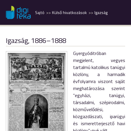
Sajtó
Külső hivatkozások
Igazság
Igazság, 1886–1888
Gyergyóditróban
megjelent, vegyes
tartalmú katolikus tanügyi
közlöny, a harmadik
évfolyamra viszont saját
meghatározása szerint
"egyházi, tanügyi,
társadalmi, szépirodalmi,
közművelődési,
közgazdászati, iparügyi
és ismeretterjesztő havi
közlöny"-nyé vált.