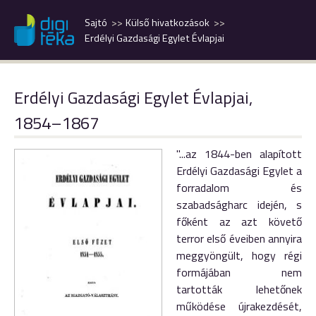
Sajtó
Külső hivatkozások
Erdélyi Gazdasági Egylet Évlapjai
Erdélyi Gazdasági Egylet Évlapjai,
1854–1867
"...az 1844-ben alapított
Erdélyi Gazdasági Egylet a
forradalom és
szabadságharc idején, s
főként az azt követő
terror első éveiben annyira
meggyöngült, hogy régi
formájában nem
tartották lehetőnek
működése újrakezdését,