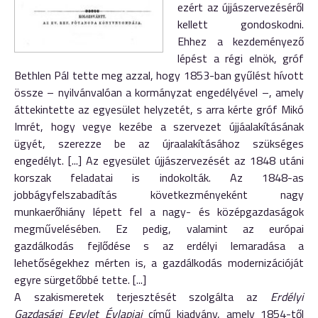
ezért az újjászervezéséről
kellett gondoskodni.
Ehhez a kezdeményező
lépést a régi elnök, gróf
Bethlen Pál tette meg azzal, hogy 1853-ban gyűlést hívott
össze – nyilvánvalóan a kormányzat engedélyével –, amely
áttekintette az egyesület helyzetét, s arra kérte gróf Mikó
Imrét, hogy vegye kezébe a szervezet újjáalakításának
ügyét, szerezze be az újraalakításához szükséges
engedélyt. [...] Az egyesület újjászervezését az 1848 utáni
korszak feladatai is indokolták. Az 1848-as
jobbágyfelszabadítás következményeként nagy
munkaerőhiány lépett fel a nagy- és középgazdaságok
megművelésében. Ez pedig, valamint az európai
gazdálkodás fejlődése s az erdélyi lemaradása a
lehetőségekhez mérten is, a gazdálkodás modernizációját
egyre sürgetőbbé tette. [...]
A szakismeretek terjesztését szolgálta az
Erdélyi
Gazdasági Egylet Évlapjai
című kiadvány, amely 1854-től