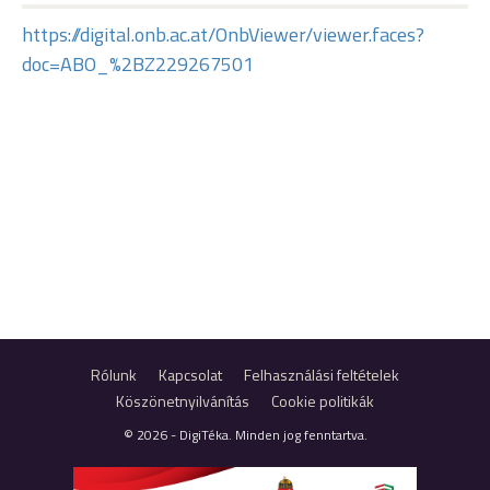
https://digital.onb.ac.at/OnbViewer/viewer.faces?
doc=ABO_%2BZ229267501
Rólunk
Kapcsolat
Felhasználási feltételek
Köszönetnyilvánítás
Cookie politikák
© 2026 - DigiTéka. Minden jog fenntartva.