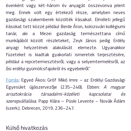
évenként vagy két-három év anyagát összevonva jelent
meg. Ennek volt egy értekező része, amelyben neves
gazdasági szakemberek közölték írásaikat. Elméleti jellegű
írásokat tett közzé például Berde Áron, kolozsvári kollégiumi
tanár, aki a Mezei gazdaság természettana című
munkájából közölt részleteket, Zeyk János pedig Erdély
anyagi helyzetének alakulását elemezte. Ugyanakkor
füzeteket is kiadtak gyakorlati ismeretek terjesztésére,
például a repcetermesztésről, vagy a selyemtermelésről, az
ősi erdélyi gyümölcsfajokról és egyebekről."
Forrás
: Egyed Ákos: Gróf Mikó Imre – az Erdélyi Gazdasági
Egyesület újjászervezője (235–248). Ebben:
A magyar
arisztokrácia társadalmi-közéleti kapcsolatai és
szerepvállalása
. Papp Klára – Püski Levente – Novák Ádám
(szerk.). Debrecen, 2019. 236–247.
Külső hivatkozás