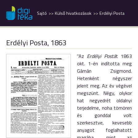
Sajtó
Külső hivatkozások
Erdélyi Posta
Erdélyi Posta, 1863
"Az
Erdélyi Postá
t 1863
okt. 1-én indította meg
Gámán Zsigmond.
Hetenként négyszer
jelent meg. Az év végével
megszünt. Négy, olykor
hat negyedrét oldalnyi
terjedelme, noha tömören
és gonddal volt
szerkesztve, kevesebb
anyagot foglalhatott
magába, mint az