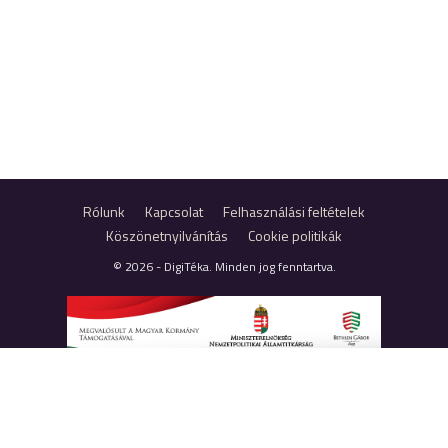
Rólunk
Kapcsolat
Felhasználási feltételek
Köszönetnyilvánítás
Cookie politikák
© 2026 - DigiTéka. Minden jog fenntartva.