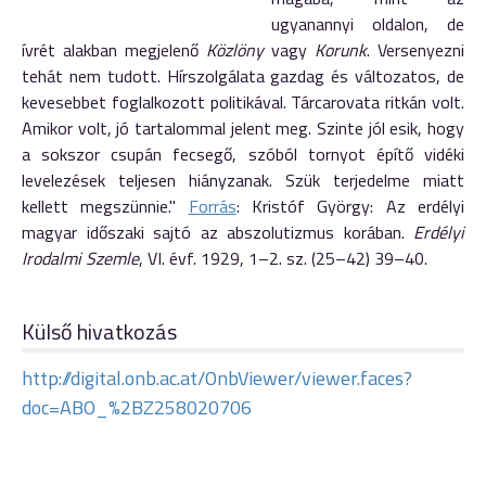
ugyanannyi oldalon, de
ívrét alakban megjelenő
Közlöny
vagy
Korunk
. Versenyezni
tehát nem tudott. Hírszolgálata gazdag és változatos, de
kevesebbet foglalkozott politikával. Tárcarovata ritkán volt.
Amikor volt, jó tartalommal jelent meg. Szinte jól esik, hogy
a sokszor csupán fecsegő, szóból tornyot építő vidéki
levelezések teljesen hiányzanak. Szük terjedelme miatt
kellett megszünnie."
Forrás
: Kristóf György: Az erdélyi
magyar időszaki sajtó az abszolutizmus korában.
Erdélyi
Irodalmi Szemle
, VI. évf. 1929, 1–2. sz. (25–42) 39–40.
Külső hivatkozás
http://digital.onb.ac.at/OnbViewer/viewer.faces?
doc=ABO_%2BZ258020706