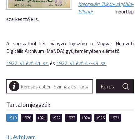
Kolozsvári Tükör-Vágóhíd-
Ellenőr
riportlap
szerkesztője is.
A sorozatból két hiányzó lapszám a Magyar Nemzeti
Digitális Archívum (MaNDA) gyűjteményében elérhető:
1922. VI. évf. 41. sz.
és
1922. VI. évf. 47-49. sz.
Tartalomjegyzék
1919
1920
1921
1922
1923
1924
1926
1927
III. évfolyam