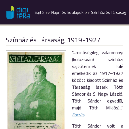
Sajtó
Napi- és hetilapok
Színház és Társaság
Színház és Társaság, 1919-1927
"...minőségileg valamennyi
(kolozsvári) színházi
sajtótermék fölé
emelkedik az 1917–1927
között kiadott Színház és
Társaság (szerk. Tóth
Sándor és S. Nagy László.
Tóth Sándor egyedül,
majd Tóth Miklós)..."
Forrás
.
Tóth Sándor volt a