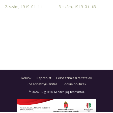
2. szám, 1919-01-11
3. szám, 1919-01-18
Rólunk
Kapcsolat
Felhasználási feltételek
Köszönetnyilvánítás
Cookie politikák
© 2026 - DigiTéka. Minden jog fenntartva.