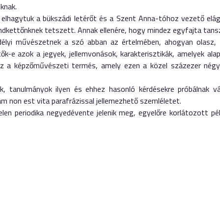
knak.
 elhagytuk a bükszádi letérőt és a Szent Anna-tóhoz vezető elága
dkettőnknek tetszett. Annak ellenére, hogy mindez egyfajta tansz
délyi művészetnek a szó abban az értelmében, ahogyan olasz, 
tők-e azok a jegyek, jellemvonások, karakterisztikák, amelyek al
daz a képzőművészeti termés, amely ezen a közel százezer négyz
k, tanulmányok ilyen és ehhez hasonló kérdésekre próbálnak v
am non est vita parafrázissal jellemezhető szemléletet.
jelen periodika negyedévente jelenik meg, egyelőre korlátozott 