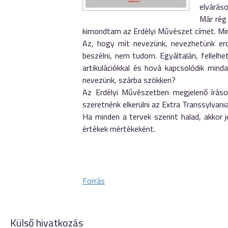
elváráso
Már rég
kimondtam az Erdélyi Művészet címet. Min
Az, hogy mit nevezünk, nevezhetünk er
beszélni, nem tudom. Egyáltalán, fellelhe
artikulációkkal és hová kapcsolódik min
nevezünk, szárba szökken?
Az Erdélyi Művészetben megjelenő íráso
szeretnénk elkerülni az Extra Transsylvani
Ha minden a tervek szerint halad, akkor 
értékek mértékeként.
Forrás
Külső hivatkozás