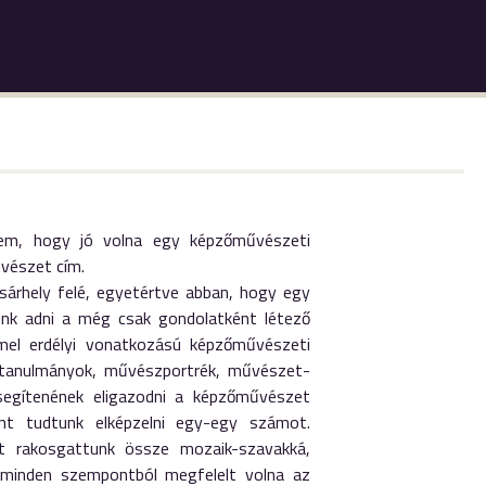
nem, hogy jó volna egy képzőművészeti
űvészet cím.
árhely felé, egyetértve abban, hogy egy
unk adni a még csak gondolatként létező
mmel erdélyi vonatkozású képzőművészeti
an tanulmányok, művészportrék, művészet-
segítenének eligazodni a képzőművészet
nt tudtunk elképzelni egy-egy számot.
et rakosgattunk össze mozaik-szavakká,
k minden szempontból megfelelt volna az