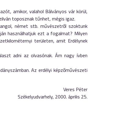
zót, amikor, valahol Bálványos vár körül,
ilván toposznak tűnhet, mégis igaz.
angol, német stb. művészetről szoktunk
apján használhatjuk ezt a fogalmat? Milyen
etkilométernyi területen, amit Erdélynek
álaszt adni az olvasónak. Ám nagy ívben
példányszámban. Az erdélyi képzőművészeti
Veres Péter
Székelyudvarhely, 2000. április 25.