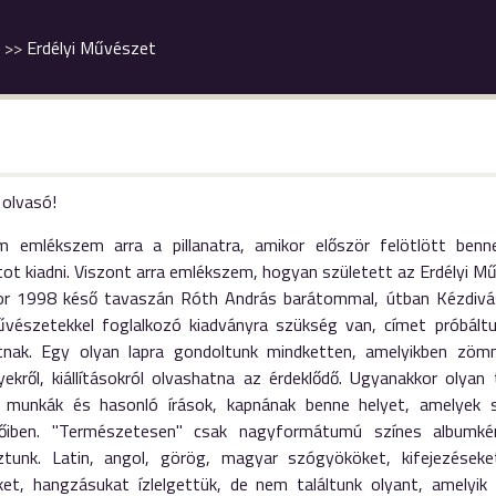
Erdélyi Művészet
 olvasó!
 emlékszem arra a pillanatra, amikor először felötlött ben
tot kiadni. Viszont arra emlékszem, hogyan született az Erdélyi M
or 1998 késő tavaszán Róth András barátommal, útban Kézdivás
vészetekkel foglalkozó kiadványra szükség van, címet próbált
atnak. Egy olyan lapra gondoltunk mindketten, amelyikben zö
ekről, kiállításokról olvashatna az érdeklődő. Ugyanakkor oly
i munkák és hasonló írások, kapnának benne helyet, amelyek 
őiben. "Természetesen" csak nagyformátumú színes albumké
tunk. Latin, angol, görög, magyar szógyököket, kifejezések
ket, hangzásukat ízlelgettük, de nem találtunk olyant, amelyi