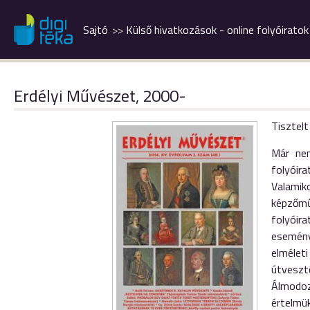
Sajtó
Külső hivatkozások - online folyóiratok
Erdélyi Művészet, 2000-
Tisztelt
Már nem
folyóira
Valamik
képzőmű
folyóir
esemény
elmélet
útveszt
Álmodoz
értelmü