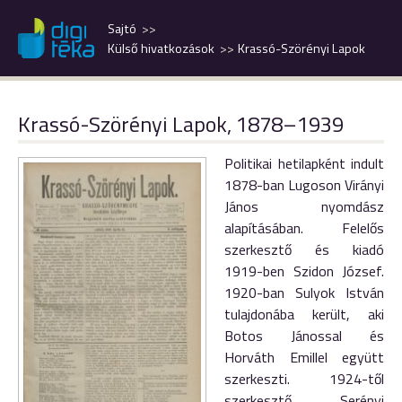
Sajtó
Külső hivatkozások
Krassó-Szörényi Lapok
Krassó-Szörényi Lapok, 1878–1939
Politikai hetilapként indult
1878-ban Lugoson Virányi
János nyomdász
alapításában. Felelős
szerkesztő és kiadó
1919-ben Szidon József.
1920-ban Sulyok István
tulajdonába került, aki
Botos Jánossal és
Horváth Emillel együtt
szerkeszti. 1924-től
szerkesztő Serényi