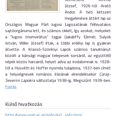
József, 1926-tól Arató
Andor. A heti kétszeri
megjelenésre áttért lap az
Országos Magyar Párt lugosi tagozatának félhivatalos
sajtóorgánuma lett, és számos cikkét, így azokat, melyeket
a "lugosi triumvirátus" tagjai (Jakabffy Elemér, Sulyok
István, Willer József) írtak, a többi erdélyi lap is gyakran
átvette. A Krassó-Szörényi Lapok számos tanulmányt
közölt a bánsági magyar telepesek sorsáról, az együttélő
népek közös harcairól, helyet adva az irodalomnak is. 1928-
tól a Husvéth és Hoffer nyomda tulajdona, 1937-ben címét
a helységnevek romános írásának elrendelésekor
Caraş-
Severini Lapokra
változtatja 1938-ig. Megszűnt 1939-ben.
Forrás
Külső hivatkozás
http://anno.onb.ac.at/info/krl_info.htm