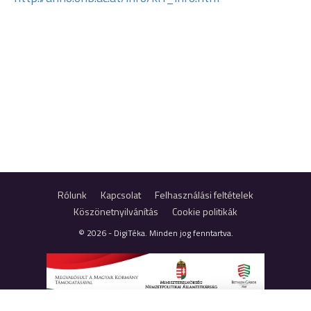
Rólunk
Kapcsolat
Felhasználási feltételek
Köszönetnyilvánítás
Cookie politikák
© 2026 - DigiTéka. Minden jog fenntartva.