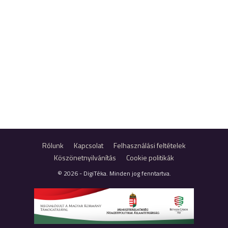
Rólunk
Kapcsolat
Felhasználási feltételek
Köszönetnyilvánítás
Cookie politikák
© 2026 - DigiTéka. Minden jog fenntartva.