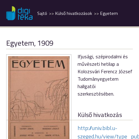
Sajtó
Külső hivatkozások
Egyetem
Egyetem, 1909
Ifjusági, szépirodalmi és
művészeti hetilap a
Kolozsvári Ferencz József
Tudományegyetem
hallgatói
szerkesztésében.
Külső hivatkozás
http://univ.bibl.u-
szeged.hu/view/type_pu