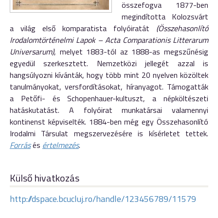
összefogva 1877-ben
megindította Kolozsvárt
a világ első komparatista folyóiratát
(Összehasonlító
Irodalomtörténelmi Lapok – Acta Comparationis Litterarum
Universarum)
, melyet 1883-tól az 1888-as megszűnésig
egyedül szerkesztett. Nemzetközi jellegét azzal is
hangsúlyozni kívánták, hogy több mint 20 nyelven közöltek
tanulmányokat, versfordításokat, híranyagot. Támogatták
a Petőfi- és Schopenhauer-kultuszt, a népköltészeti
hatáskutatást. A folyóirat munkatársai valamennyi
kontinenst képviselték. 1884-ben még egy Összehasonlító
Irodalmi Társulat megszervezésére is kísérletet tettek.
Forrás
és
értelmezés
.
Külső hivatkozás
http://dspace.bcucluj.ro/handle/123456789/11579