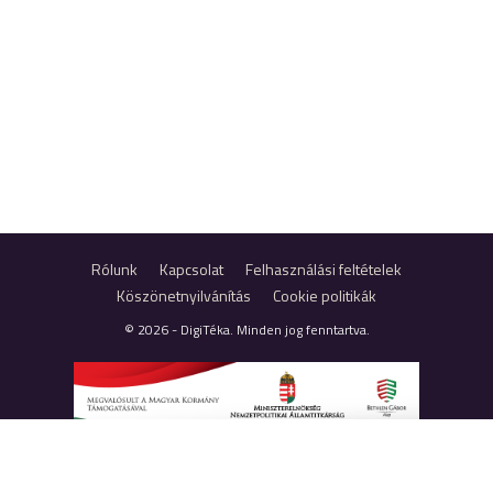
Rólunk
Kapcsolat
Felhasználási feltételek
Köszönetnyilvánítás
Cookie politikák
© 2026 - DigiTéka. Minden jog fenntartva.