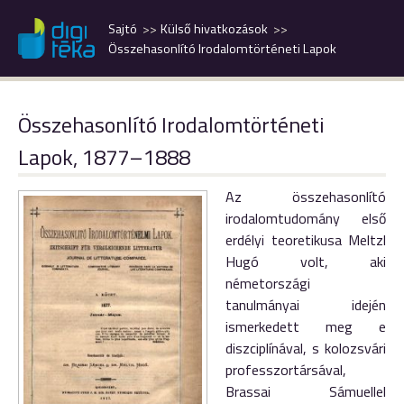
Sajtó
Külső hivatkozások
Összehasonlító Irodalomtörténeti Lapok
Összehasonlító Irodalomtörténeti
Lapok, 1877–1888
Az összehasonlító
irodalomtudomány első
erdélyi teoretikusa Meltzl
Hugó volt, aki
németországi
tanulmányai idején
ismerkedett meg e
diszciplínával, s kolozsvári
professzortársával,
Brassai Sámuellel