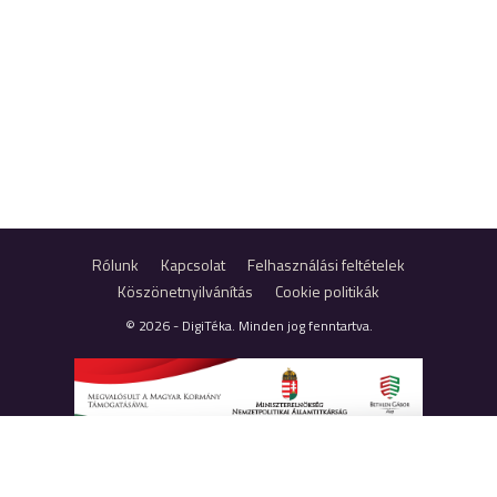
Rólunk
Kapcsolat
Felhasználási feltételek
Köszönetnyilvánítás
Cookie politikák
© 2026 - DigiTéka. Minden jog fenntartva.