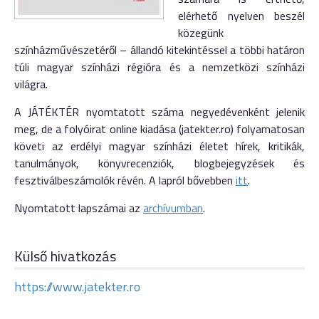
elérhető nyelven beszél
közegünk
színházművészetéről – állandó kitekintéssel a többi határon
túli magyar színházi régióra és a nemzetközi színházi
világra.
A JÁTÉKTÉR nyomtatott száma negyedévenként jelenik
meg, de a folyóirat online kiadása (jatekter.ro) folyamatosan
követi az erdélyi magyar színházi életet hírek, kritikák,
tanulmányok, könyvrecenziók, blogbejegyzések és
fesztiválbeszámolók révén. A lapról bővebben
itt
.
Nyomtatott lapszámai az
archívumban
.
Külső hivatkozás
https://www.jatekter.ro