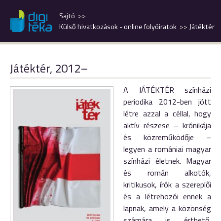
Sajtó
Külső hivatkozások - online folyóiratok
Játéktér
Játéktér, 2012–
A JÁTÉKTÉR színházi
periodika 2012-ben jött
létre azzal a céllal, hogy
aktív részese – krónikája
és közreműködője –
legyen a romániai magyar
színházi életnek. Magyar
és román alkotók,
kritikusok, írók a szereplői
és a létrehozói ennek a
lapnak, amely a közönség
számára is érthető,