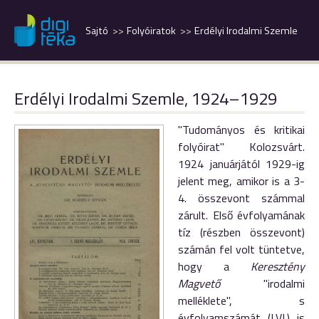
Sajtó
Folyóiratok
Erdélyi Irodalmi Szemle
Erdélyi Irodalmi Szemle, 1924–1929
"Tudományos és kritikai
folyóirat" Kolozsvárt.
1924 januárjától 1929-ig
jelent meg, amikor is a 3-
4. összevont számmal
zárult. Első évfolyamának
tíz (részben összevont)
számán fel volt tüntetve,
hogy a
Keresztény
Magvető
"irodalmi
melléklete", s
évfolyamszámát (LVI.) is