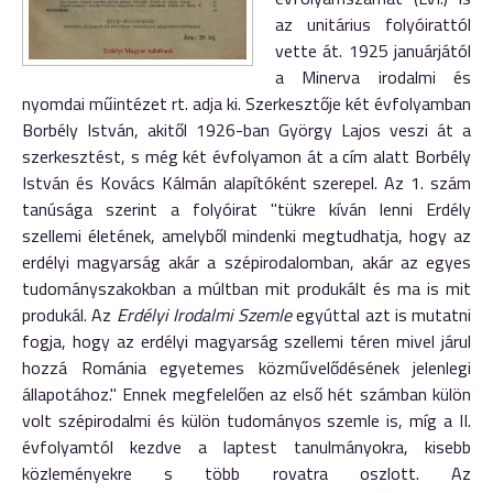
az unitárius folyóirattól
vette át. 1925 januárjától
a Minerva irodalmi és
nyomdai műintézet rt. adja ki. Szerkesztője két évfolyamban
Borbély István, akitől 1926-ban György Lajos veszi át a
szerkesztést, s még két évfolyamon át a cím alatt Borbély
István és Kovács Kálmán alapítóként szerepel. Az 1. szám
tanúsága szerint a folyóirat "tükre kíván lenni Erdély
szellemi életének, amelyből mindenki megtudhatja, hogy az
erdélyi magyarság akár a szépirodalomban, akár az egyes
tudományszakokban a múltban mit produkált és ma is mit
produkál. Az
Erdélyi Irodalmi Szemle
egyúttal azt is mutatni
fogja, hogy az erdélyi magyarság szellemi téren mivel járul
hozzá Románia egyetemes közművelődésének jelenlegi
állapotához." Ennek megfelelően az első hét számban külön
volt szépirodalmi és külön tudományos szemle is, míg a II.
évfolyamtól kezdve a laptest tanulmányokra, kisebb
közleményekre s több rovatra oszlott. Az