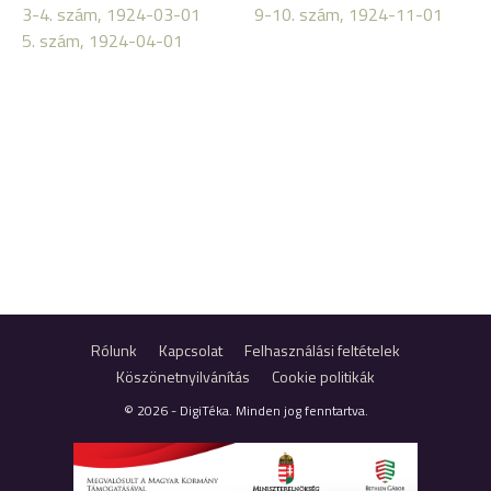
3-4. szám, 1924-03-01
9-10. szám, 1924-11-01
5. szám, 1924-04-01
Rólunk
Kapcsolat
Felhasználási feltételek
Köszönetnyilvánítás
Cookie politikák
© 2026 - DigiTéka. Minden jog fenntartva.