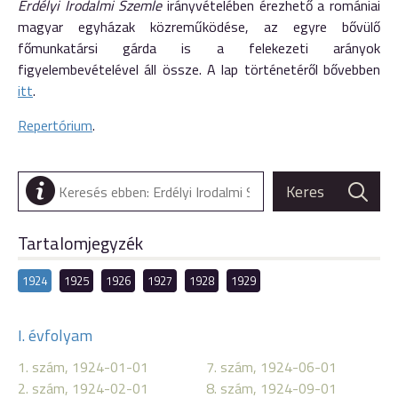
Erdélyi Irodalmi Szemle
irányvételében érezhető a romániai
magyar egyházak közreműködése, az egyre bővülő
főmunkatársi gárda is a felekezeti arányok
figyelembevételével áll össze. A lap történetéről bővebben
itt
.
Repertórium
.
Tartalomjegyzék
1924
1925
1926
1927
1928
1929
I. évfolyam
1. szám, 1924-01-01
7. szám, 1924-06-01
2. szám, 1924-02-01
8. szám, 1924-09-01