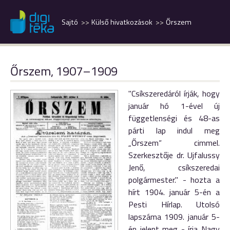
Sajtó
Külső hivatkozások
Őrszem
Őrszem, 1907–1909
"Csík
szeredáról
írják,
hogy
január
hó
1-ével
új
függet
lenségi
és
48-as
párti
lap
indul
meg
„
Őrszem
“
cimmel.
Szerkesztője
dr.
Ujfalussy
Jenő, c
síkszere
dai
polgármester." - hozta a
hírt 1904. január 5-én a
Pesti Hírlap. Utolsó
lapszáma 1909. január 5-
én jelent meg - írja Nagy