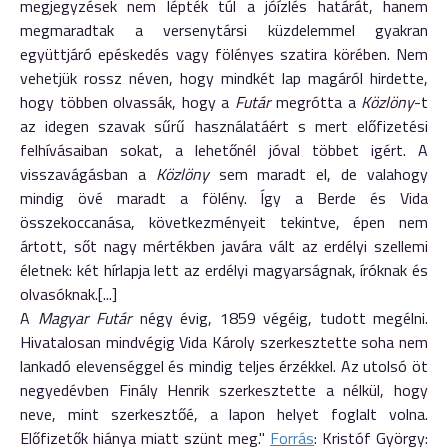
megjegyzések nem lépték túl a jóízlés határát, hanem
megmaradtak a versenytársi küzdelemmel gyakran
együttjáró epéskedés vagy fölényes szatira körében. Nem
vehetjük rossz néven, hogy mindkét lap magáról hirdette,
hogy többen olvassák, hogy a
Futár
megrótta a
Közlöny
-t
az idegen szavak sűrű használatáért s mert előfizetési
felhívásaiban sokat, a lehetőnél jóval többet igért. A
visszavágásban a
Közlöny
sem maradt el, de valahogy
mindig övé maradt a fölény. Így a Berde és Vida
összekoccanása, következményeit tekintve, épen nem
ártott, sőt nagy mértékben javára vált az erdélyi szellemi
életnek: két hírlapja lett az erdélyi magyarságnak, íróknak és
olvasóknak.[...]
A
Magyar Futár
négy évig, 1859 végéig, tudott megélni.
Hivatalosan mindvégig Vida Károly szerkesztette soha nem
lankadó elevenséggel és mindig teljes érzékkel. Az utolsó öt
negyedévben Finály Henrik szerkesztette a nélkül, hogy
neve, mint szerkesztőé, a lapon helyet foglalt volna.
Előfizetők hiánya miatt szünt meg."
Forrás
: Kristóf György: