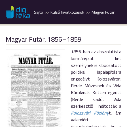
Sajtó
Külső hivatkozások
Magyar Futár
Magyar Futár, 1856–1859
1856-ban az abszolutista
kormányzat két
személynek is kibocsátott
politikai lapalapításra
engedélyt Kolozsváron:
Berde Mózesnek és Vida
Károlynak. Ketten együtt
(Berde kiadó, Vida
szerkesztő) indították a
Kolozsvári Közlöny
t, ám
valamiért
összekülönböztek, és a