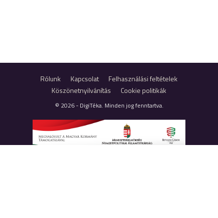
Rólunk
Kapcsolat
Felhasználási feltételek
Köszönetnyilvánítás
Cookie politikák
© 2026 - DigiTéka. Minden jog fenntartva.