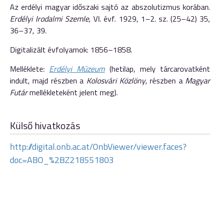
Az erdélyi magyar időszaki sajtó az abszolutizmus korában.
Erdélyi Irodalmi Szemle
, VI. évf. 1929, 1–2. sz. (25–42) 35,
36–37, 39.
Digitalizált évfolyamok: 1856–1858.
Melléklete:
Erdélyi Múzeum
(hetilap, mely tárcarovatként
indult, majd részben a
Kolosvári Közlöny
, részben a
Magyar
Futár
mellékleteként jelent meg).
Külső hivatkozás
http://digital.onb.ac.at/OnbViewer/viewer.faces?
doc=ABO_%2BZ218551803