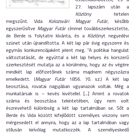
27. lapszám után a
Közlöny
hirtelen
megszűnt. Vida
Kolozsvári Magyar Futár
, később
egyszerűsítve
Magyar Futár
címmel továbbszerkesztette,
de Berde is folytatni kívánta, és a
Közlöny
t negyedévi
szünet után újraindította. A két lap pár évig egyszerre és
egymás konkurenciájaként jelent meg. "A politikai hangulat
változtatását, de egyúttal a két lap helyes és korszerű
szerkesztését mutatja az a körülmény, hogy az év végére
mindkét lap előfizetőinek száma majdnem négyszázra
emelkedett. (
Magyar Futár
1856. 70. sz.) A két lap
beosztása, rovatai nagyjában ugyanazok voltak. Még a
munkatársak is – kevés kivétellel. [...] Amint a rovatok
száma és beosztása tekintetében, úgy nem volt
észrevehető különbség a két lap tartalmában se. Sőt a
Berde és Vida között kifejlődött személyes viszony sem
mérgesedett el annyira, hogy az a lap tartalmában vagy
stílusán kirívólag mutatkozzék. A személyeskedő