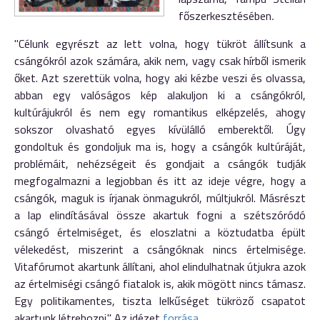
főszerkesztésében
.
"Célunk egyrészt az lett volna, hogy tükröt állítsunk a
csángókról azok számára, akik nem, vagy csak hírből ismerik
őket. Azt szerettük volna, hogy aki kézbe veszi és olvassa,
abban egy valóságos kép alakuljon ki a csángókról,
kultúrájukról és nem egy romantikus elképzelés, ahogy
sokszor olvasható egyes kívülálló emberektől. Úgy
gondoltuk és gondoljuk ma is, hogy a csángók kultúráját,
problémáit, nehézségeit és gondjait a csángók tudják
megfogalmazni a legjobban és itt az ideje végre, hogy a
csángók, maguk is írjanak önmagukról, múltjukról. Másrészt
a lap elindításával össze akartuk fogni a szétszóródó
csángó értelmiséget, és eloszlatni a köztudatba épült
vélekedést, miszerint a csángóknak nincs értelmisége.
Vitafórumot akartunk állítani, ahol elindulhatnak útjukra azok
az értelmiségi csángó fiatalok is, akik mögött nincs támasz.
Egy politikamentes, tiszta lelkűséget tükröző csapatot
akartunk létrehozni." Az idézet
forrása
.