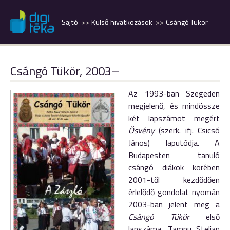
Sajtó
Külső hivatkozások
Csángó Tükör
Csángó Tükör, 2003–
Az 1993-ban Szegeden
megjelenő, és mindössze
két lapszámot megért
Ösvény
(szerk. ifj. Csicsó
János) laputódja. A
Budapesten tanuló
csángó diákok körében
2001-től kezdődően
érlelődő gondolat nyomán
2003-ban jelent meg a
Csángó Tükör
első
lapszáma, Tampu Stelian