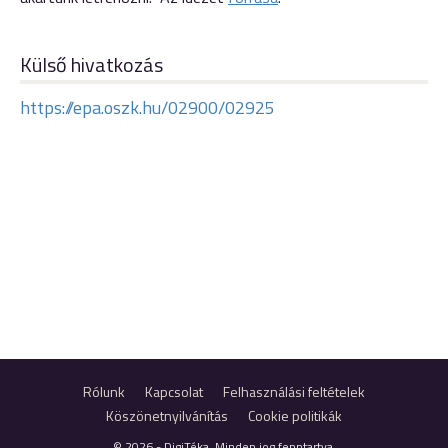
Külső hivatkozás
https://epa.oszk.hu/02900/02925
Rólunk
Kapcsolat
Felhasználási feltételek
Köszönetnyilvánítás
Cookie politikák
© 2026 - DigiTéka. Minden jog fenntartva.