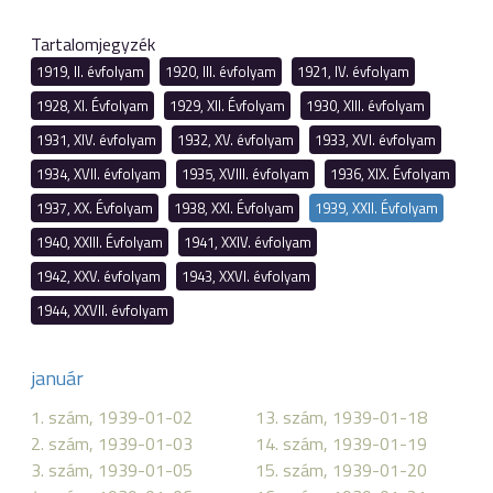
Tartalomjegyzék
1919, II. évfolyam
1920, III. évfolyam
1921, IV. évfolyam
1928, XI. Évfolyam
1929, XII. Évfolyam
1930, XIII. évfolyam
1931, XIV. évfolyam
1932, XV. évfolyam
1933, XVI. évfolyam
1934, XVII. évfolyam
1935, XVIII. évfolyam
1936, XIX. Évfolyam
1937, XX. Évfolyam
1938, XXI. Évfolyam
1939, XXII. Évfolyam
1940, XXIII. Évfolyam
1941, XXIV. évfolyam
1942, XXV. évfolyam
1943, XXVI. évfolyam
1944, XXVII. évfolyam
január
1. szám, 1939-01-02
13. szám, 1939-01-18
2. szám, 1939-01-03
14. szám, 1939-01-19
3. szám, 1939-01-05
15. szám, 1939-01-20