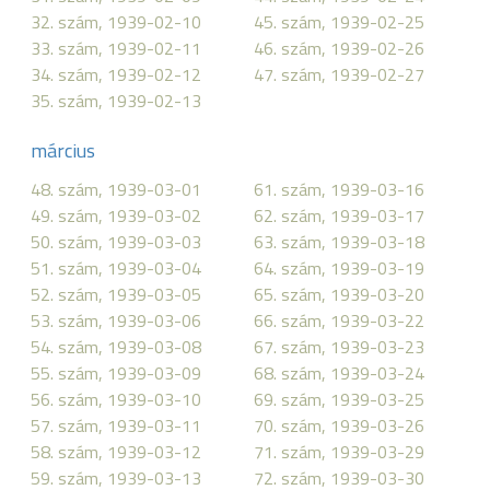
32. szám, 1939-02-10
45. szám, 1939-02-25
33. szám, 1939-02-11
46. szám, 1939-02-26
34. szám, 1939-02-12
47. szám, 1939-02-27
35. szám, 1939-02-13
március
48. szám, 1939-03-01
61. szám, 1939-03-16
49. szám, 1939-03-02
62. szám, 1939-03-17
50. szám, 1939-03-03
63. szám, 1939-03-18
51. szám, 1939-03-04
64. szám, 1939-03-19
52. szám, 1939-03-05
65. szám, 1939-03-20
53. szám, 1939-03-06
66. szám, 1939-03-22
54. szám, 1939-03-08
67. szám, 1939-03-23
55. szám, 1939-03-09
68. szám, 1939-03-24
56. szám, 1939-03-10
69. szám, 1939-03-25
57. szám, 1939-03-11
70. szám, 1939-03-26
58. szám, 1939-03-12
71. szám, 1939-03-29
59. szám, 1939-03-13
72. szám, 1939-03-30