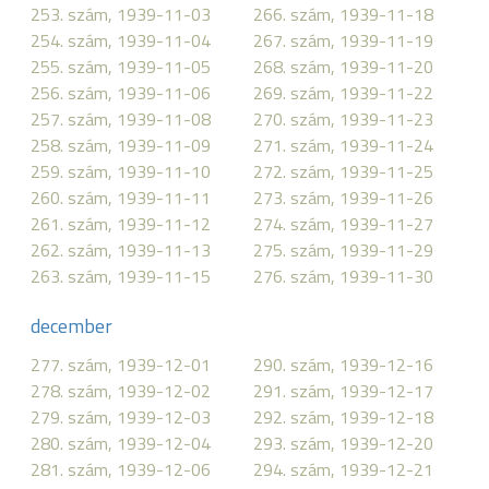
253. szám, 1939-11-03
266. szám, 1939-11-18
254. szám, 1939-11-04
267. szám, 1939-11-19
255. szám, 1939-11-05
268. szám, 1939-11-20
256. szám, 1939-11-06
269. szám, 1939-11-22
257. szám, 1939-11-08
270. szám, 1939-11-23
258. szám, 1939-11-09
271. szám, 1939-11-24
259. szám, 1939-11-10
272. szám, 1939-11-25
260. szám, 1939-11-11
273. szám, 1939-11-26
261. szám, 1939-11-12
274. szám, 1939-11-27
262. szám, 1939-11-13
275. szám, 1939-11-29
263. szám, 1939-11-15
276. szám, 1939-11-30
december
277. szám, 1939-12-01
290. szám, 1939-12-16
278. szám, 1939-12-02
291. szám, 1939-12-17
279. szám, 1939-12-03
292. szám, 1939-12-18
280. szám, 1939-12-04
293. szám, 1939-12-20
281. szám, 1939-12-06
294. szám, 1939-12-21