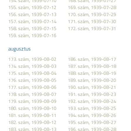
154. szám, 1939-07-10
168. szám, 1939-07-27
155. szám, 1939-07-12
169. szám, 1939-07-28
156. szám, 1939-07-13
170. szám, 1939-07-29
157. szám, 1939-07-14
171. szám, 1939-07-30
158. szám, 1939-07-15
172. szám, 1939-07-31
159. szám, 1939-07-16
augusztus
173. szám, 1939-08-02
186. szám, 1939-08-17
174. szám, 1939-08-03
187. szám, 1939-08-18
175. szám, 1939-08-04
188. szám, 1939-08-19
176. szám, 1939-08-05
189. szám, 1939-08-20
177. szám, 1939-08-06
190. szám, 1939-08-21
178. szám, 1939-08-07
191. szám, 1939-08-23
179. szám, 1939-08-09
192. szám, 1939-08-24
180. szám, 1939-08-10
193. szám, 1939-08-25
181. szám, 1939-08-11
194. szám, 1939-08-26
182. szám, 1939-08-12
195. szám, 1939-08-27
183. szám, 1939-08-13
196. szám, 1939-08-28