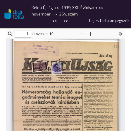
Keleti Újság
1939, XXII. Évfolyam
november
264. szám
<<
>>
Teljes tartalomjegyzék