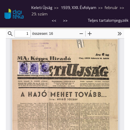
Keleti Újság
1939, XXII. Évfolyam
február
29. szám
<<
>>
Teljes tartalomjegyzék