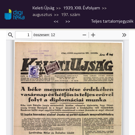
Keleti Újság
1939, XXII. Évfolyam
augusztus
197. szám
<<
>>
Teljes tartalomjegyzék