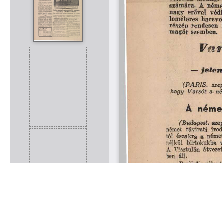
Rólunk
Kapcsolat
Felhasználási feltételek
Köszönetnyilvánítá