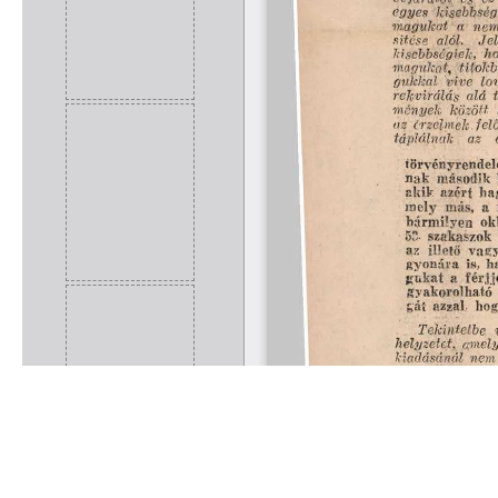
Rólunk
Kapcsolat
Felhasználási feltételek
Köszönetnyilvánítá