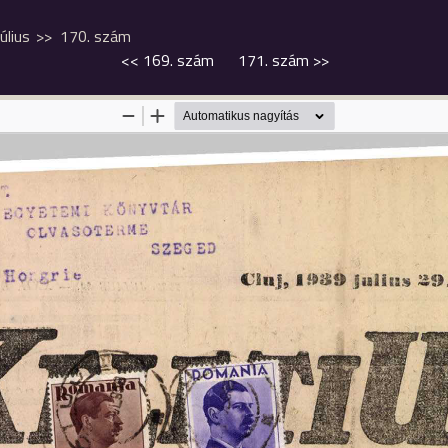
július
170. szám
<<
169. szám
171. szám
>>