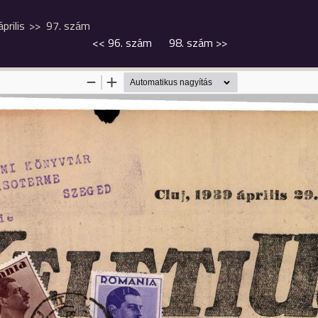
április
97. szám
<<
96. szám
98. szám
>>