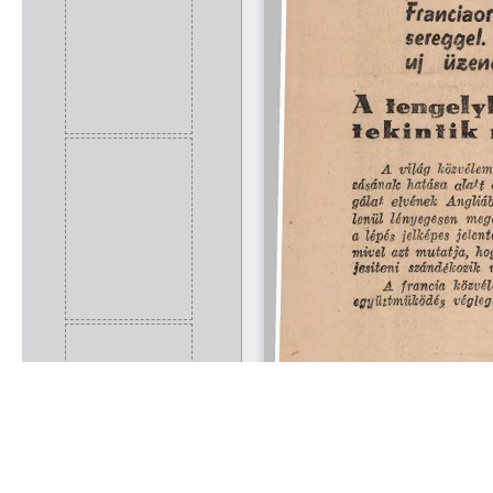
Rólunk
Kapcsolat
Felhasználási feltételek
Köszönetnyilvánítá