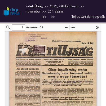
Keleti Újság
1939, XXII. Évfolyam
november
251. szám
<<
>>
Teljes tartalomjegyzék