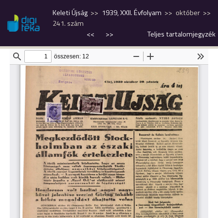
Keleti Újság
1939, XXII. Évfolyam
október
241. szám
<<
>>
Teljes tartalomjegyzék