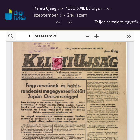
Keleti Újság
1939, XXII. Évfolyam
szeptember
214. szám
<<
>>
Teljes tartalomjegyzék