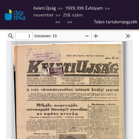
Keleti Újság
1939, XXII. Évfolyam
november
258. szám
<<
>>
Teljes tartalomjegyzék