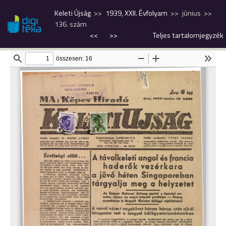
Keleti Újság
1939, XXII. Évfolyam
június
136. szám
<<
>>
Teljes tartalomjegyzék