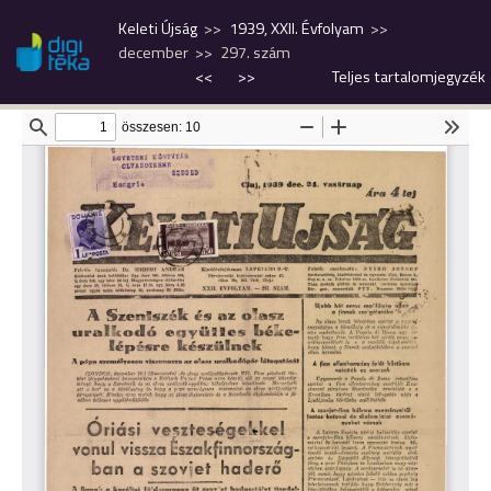
Keleti Újság
1939, XXII. Évfolyam
december
297. szám
<<
>>
Teljes tartalomjegyzék