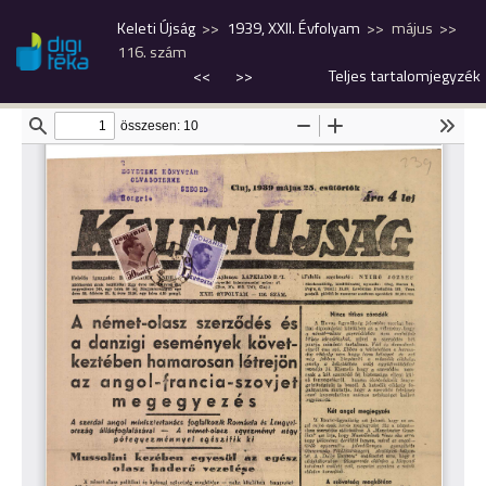
Keleti Újság
1939, XXII. Évfolyam
május
116. szám
<<
>>
Teljes tartalomjegyzék