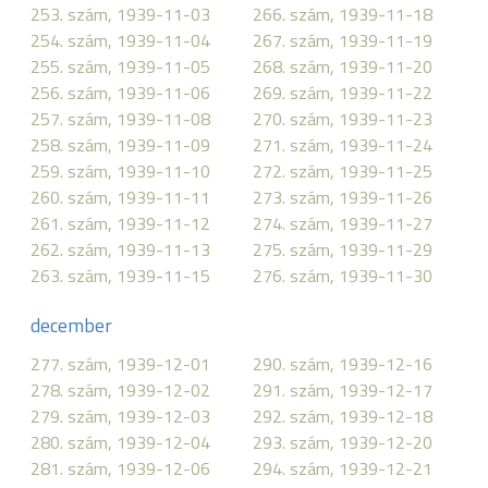
253. szám, 1939-11-03
266. szám, 1939-11-18
254. szám, 1939-11-04
267. szám, 1939-11-19
255. szám, 1939-11-05
268. szám, 1939-11-20
256. szám, 1939-11-06
269. szám, 1939-11-22
257. szám, 1939-11-08
270. szám, 1939-11-23
258. szám, 1939-11-09
271. szám, 1939-11-24
259. szám, 1939-11-10
272. szám, 1939-11-25
260. szám, 1939-11-11
273. szám, 1939-11-26
261. szám, 1939-11-12
274. szám, 1939-11-27
262. szám, 1939-11-13
275. szám, 1939-11-29
263. szám, 1939-11-15
276. szám, 1939-11-30
december
277. szám, 1939-12-01
290. szám, 1939-12-16
278. szám, 1939-12-02
291. szám, 1939-12-17
279. szám, 1939-12-03
292. szám, 1939-12-18
280. szám, 1939-12-04
293. szám, 1939-12-20
281. szám, 1939-12-06
294. szám, 1939-12-21