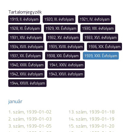
Tartalomjegyzék
1919, II. évfolyam
1920, III. évfolyam
1921, IV. évfolyam
1928, XI. Évfolyam
1929, XII. Évfolyam
1930, XIII. évfolyam
1931, XIV. évfolyam
1932, XV. évfolyam
1933, XVI. évfolyam
1934, XVII. évfolyam
1935, XVIII. évfolyam
1936, XIX. Évfolyam
1937, XX. Évfolyam
1938, XXI. Évfolyam
1939, XXII. Évfolyam
1940, XXIII. Évfolyam
1941, XXIV. évfolyam
1942, XXV. évfolyam
1943, XXVI. évfolyam
1944, XXVII. évfolyam
január
1. szám, 1939-01-02
13. szám, 1939-01-18
2. szám, 1939-01-03
14. szám, 1939-01-19
3. szám, 1939-01-05
15. szám, 1939-01-20