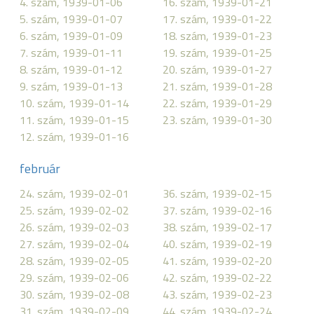
4. szám, 1939-01-06
16. szám, 1939-01-21
5. szám, 1939-01-07
17. szám, 1939-01-22
6. szám, 1939-01-09
18. szám, 1939-01-23
7. szám, 1939-01-11
19. szám, 1939-01-25
8. szám, 1939-01-12
20. szám, 1939-01-27
9. szám, 1939-01-13
21. szám, 1939-01-28
10. szám, 1939-01-14
22. szám, 1939-01-29
11. szám, 1939-01-15
23. szám, 1939-01-30
12. szám, 1939-01-16
február
24. szám, 1939-02-01
36. szám, 1939-02-15
25. szám, 1939-02-02
37. szám, 1939-02-16
26. szám, 1939-02-03
38. szám, 1939-02-17
27. szám, 1939-02-04
40. szám, 1939-02-19
28. szám, 1939-02-05
41. szám, 1939-02-20
29. szám, 1939-02-06
42. szám, 1939-02-22
30. szám, 1939-02-08
43. szám, 1939-02-23
31. szám, 1939-02-09
44. szám, 1939-02-24