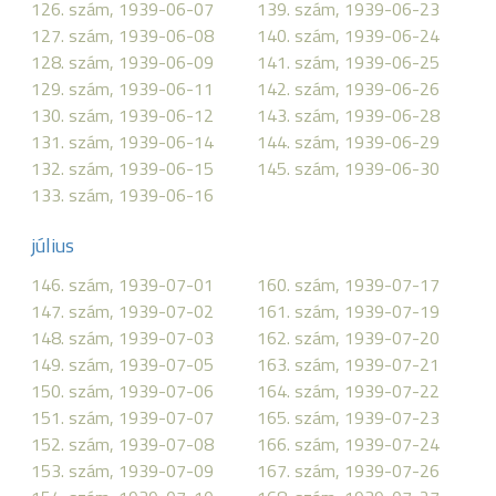
126. szám, 1939-06-07
139. szám, 1939-06-23
127. szám, 1939-06-08
140. szám, 1939-06-24
128. szám, 1939-06-09
141. szám, 1939-06-25
129. szám, 1939-06-11
142. szám, 1939-06-26
130. szám, 1939-06-12
143. szám, 1939-06-28
131. szám, 1939-06-14
144. szám, 1939-06-29
132. szám, 1939-06-15
145. szám, 1939-06-30
133. szám, 1939-06-16
július
146. szám, 1939-07-01
160. szám, 1939-07-17
147. szám, 1939-07-02
161. szám, 1939-07-19
148. szám, 1939-07-03
162. szám, 1939-07-20
149. szám, 1939-07-05
163. szám, 1939-07-21
150. szám, 1939-07-06
164. szám, 1939-07-22
151. szám, 1939-07-07
165. szám, 1939-07-23
152. szám, 1939-07-08
166. szám, 1939-07-24
153. szám, 1939-07-09
167. szám, 1939-07-26