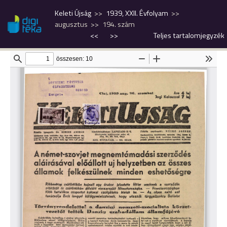
Keleti Újság
1939, XXII. Évfolyam
augusztus
194. szám
<<
>>
Teljes tartalomjegyzék