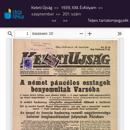
Keleti Újság
1939, XXII. Évfolyam
szeptember
207. szám
<<
>>
Teljes tartalomjegyzék